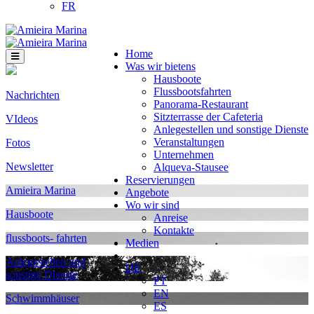
FR
Home
Was wir bietens
Hausboote
Flussbootsfahrten
Nachrichten
Panorama-Restaurant
Sitzterrasse der Cafeteria
VIdeos
Anlegestellen und sonstige Dienste
Veranstaltungen
Fotos
Unternehmen
Newsletter
Alqueva-Stausee
Reservierungen
Amieira Marina
Angebote
Wo wir sind
Hausboote
Anreise
Kontakte
flussboots- fahrten
Medien
Anlegestellen und
DE
sonstige Dienste
PT
EN
Schwimmhäuser
ES