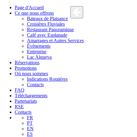
Page d'Accueil
Ce que nous offrons
Bateaux de Plaisance
Croisières Fluviales
Restaurant Panoramique
Café avec Esplanade
Amarrages et Autres Services
Évènements
Entreprise
Lac Alqueva
Réservations
Promotions
Où nous sommes
Indications Routières
Contacts
FAQ
Téléchargements
Partenariats
RSE
Contacts
FR
PT
EN
ES