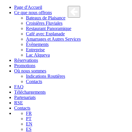
Page d'Accueil
Ce que nous offrons
Bateaux de Plaisance
Croisières Fluviales
Restaurant Panoramique
Café avec Esplanade
Amarrages et Autres Services
Évènements
Entreprise
Lac Alqueva
Réservations
Promotions
Où nous sommes
Indications Routières
Contacts
FAQ
Téléchargements
Partenariats
RSE
Contacts
FR
PT
EN
ES