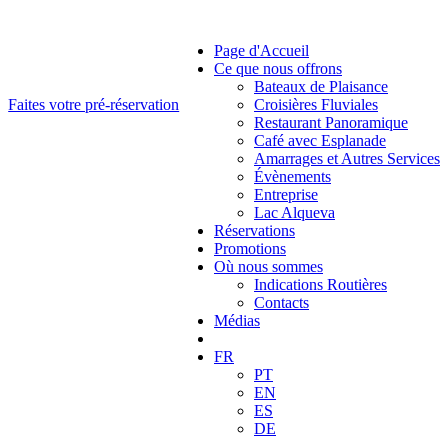
Page d'Accueil
Ce que nous offrons
Bateaux de Plaisance
Faites votre pré-réservation
Croisières Fluviales
Restaurant Panoramique
Café avec Esplanade
Amarrages et Autres Services
Évènements
Entreprise
Lac Alqueva
Réservations
Promotions
Où nous sommes
Indications Routières
Contacts
Médias
FR
PT
EN
ES
DE