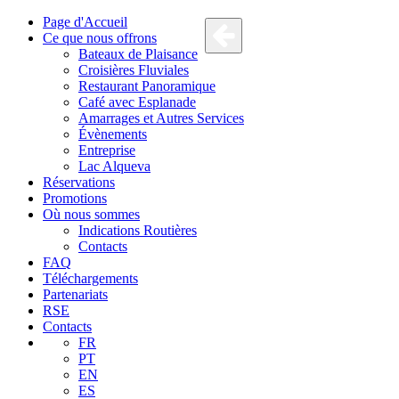
Page d'Accueil
Ce que nous offrons
Bateaux de Plaisance
Croisières Fluviales
Restaurant Panoramique
Café avec Esplanade
Amarrages et Autres Services
Évènements
Entreprise
Lac Alqueva
Réservations
Promotions
Où nous sommes
Indications Routières
Contacts
FAQ
Téléchargements
Partenariats
RSE
Contacts
FR
PT
EN
ES