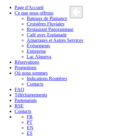
Page d'Accueil
Ce que nous offrons
Bateaux de Plaisance
Croisières Fluviales
Restaurant Panoramique
Café avec Esplanade
Amarrages et Autres Services
Évènements
Entreprise
Lac Alqueva
Réservations
Promotions
Où nous sommes
Indications Routières
Contacts
FAQ
Téléchargements
Partenariats
RSE
Contacts
FR
PT
EN
ES