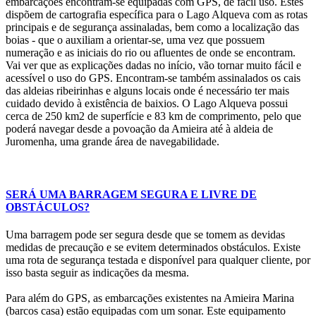
embarcações encontram-se equipadas com GPS, de fácil uso. Estes
dispõem de cartografia específica para o Lago Alqueva com as rotas
principais e de segurança assinaladas, bem como a localização das
boias - que o auxiliam a orientar-se, uma vez que possuem
numeração e as iniciais do rio ou afluentes de onde se encontram.
Vai ver que as explicações dadas no início, vão tornar muito fácil e
acessível o uso do GPS. Encontram-se também assinalados os cais
das aldeias ribeirinhas e alguns locais onde é necessário ter mais
cuidado devido à existência de baixios. O Lago Alqueva possui
cerca de 250 km2 de superfície e 83 km de comprimento, pelo que
poderá navegar desde a povoação da Amieira até à aldeia de
Juromenha, uma grande área de navegabilidade.
SERÁ UMA BARRAGEM SEGURA E LIVRE DE
OBSTÁCULOS?
Uma barragem pode ser segura desde que se tomem as devidas
medidas de precaução e se evitem determinados obstáculos. Existe
uma rota de segurança testada e disponível para qualquer cliente, por
isso basta seguir as indicações da mesma.
Para além do GPS, as embarcações existentes na Amieira Marina
(barcos casa) estão equipadas com um sonar. Este equipamento