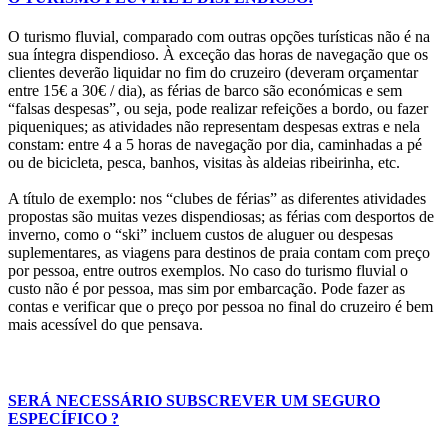
O turismo fluvial, comparado com outras opções turísticas não é na
sua íntegra dispendioso. À exceção das horas de navegação que os
clientes deverão liquidar no fim do cruzeiro (deveram orçamentar
entre 15€ a 30€ / dia), as férias de barco são económicas e sem
“falsas despesas”, ou seja, pode realizar refeições a bordo, ou fazer
piqueniques; as atividades não representam despesas extras e nela
constam: entre 4 a 5 horas de navegação por dia, caminhadas a pé
ou de bicicleta, pesca, banhos, visitas às aldeias ribeirinha, etc.
A título de exemplo: nos “clubes de férias” as diferentes atividades
propostas são muitas vezes dispendiosas; as férias com desportos de
inverno, como o “ski” incluem custos de aluguer ou despesas
suplementares, as viagens para destinos de praia contam com preço
por pessoa, entre outros exemplos. No caso do turismo fluvial o
custo não é por pessoa, mas sim por embarcação. Pode fazer as
contas e verificar que o preço por pessoa no final do cruzeiro é bem
mais acessível do que pensava.
SERÁ NECESSÁRIO SUBSCREVER UM SEGURO
ESPECÍFICO ?