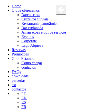
Home
O que oferecemos
Barcos casa
Cruzeiros fluviais
Restaurante panorâmico
Bar esplanada
Amarrações e outros serviços
Eventos
Corporate
Lago Alqueva
Reservas
Promoções
Onde Estamos
Como chegar
contactos
FAQs
downloads
parcerias
csr
contactos
PT
EN
ES
FR