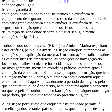
responsabilidade de
DE
entidade que aluga o
barco, a garantia das
condições ideais do ponto de vista técnico e a existência de
equipamento de segurança como é o caso da sonda/sonar, do GPS
com cartografia específica e do telemóvel. A existência de um
seguro com caução que cubra todos os riscos inerentes e a
delimitação da zona onde decorre o aluguer são igualmente
condições obrigatórias.
Todos os nossos barcos casa (Nicols) da Amieira Marina respeitam
estes critérios, pelo que à luz da legislação europeia cumprimos as
condições para aplicação da mesma. Uma formação detalhada sobre
as características da embarcação, as condições de navegação do
local e os detalhes técnicos é fornecida aos clientes, para que os
mesmos garantam, mediante exercícios práticos, estarem aptos à
condução da embarcação. Salienta-se que após a formação, que tem
a duração média de 2 horas, o cliente fica apto a conduzir aquela
embarcação, no Lago Alqueva durante o período de aluguer, pelo
que nenhum título lhe é conferido, nem nenhuma aptidão concedida
no que respeita à condução de embarcações em qualquer outro lugar
ou período, que não o que respeita ao presente aluguer.
A legislação portuguesa que enquadra esta atividade permite, à
semelhança dos restantes países europeus, que em regime de aluguer