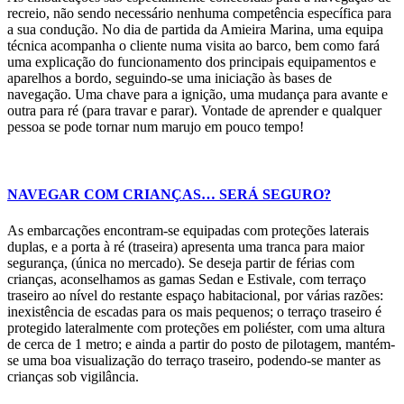
recreio, não sendo necessário nenhuma competência específica para
a sua condução. No dia de partida da Amieira Marina, uma equipa
técnica acompanha o cliente numa visita ao barco, bem como fará
uma explicação do funcionamento dos principais equipamentos e
aparelhos a bordo, seguindo-se uma iniciação às bases de
navegação. Uma chave para a ignição, uma mudança para avante e
outra para ré (para travar e parar). Vontade de aprender e qualquer
pessoa se pode tornar num marujo em pouco tempo!
NAVEGAR COM CRIANÇAS… SERÁ SEGURO?
As embarcações encontram-se equipadas com proteções laterais
duplas, e a porta à ré (traseira) apresenta uma tranca para maior
segurança, (única no mercado). Se deseja partir de férias com
crianças, aconselhamos as gamas Sedan e Estivale, com terraço
traseiro ao nível do restante espaço habitacional, por várias razões:
inexistência de escadas para os mais pequenos; o terraço traseiro é
protegido lateralmente com proteções em poliéster, com uma altura
de cerca de 1 metro; e ainda a partir do posto de pilotagem, mantém-
se uma boa visualização do terraço traseiro, podendo-se manter as
crianças sob vigilância.