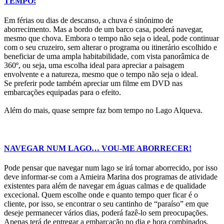
TEMPO!
Em férias ou dias de descanso, a chuva é sinónimo de
aborrecimento. Mas a bordo de um barco casa, poderá navegar,
mesmo que chova. Embora o tempo não seja o ideal, pode continuar
com o seu cruzeiro, sem alterar o programa ou itinerário escolhido e
beneficiar de uma ampla habitabilidade, com vista panorâmica de
360º, ou seja, uma escolha ideal para apreciar a paisagem
envolvente e a natureza, mesmo que o tempo não seja o ideal.
Se preferir pode também apreciar um filme em DVD nas
embarcações equipadas para o efeito.
Além do mais, quase sempre faz bom tempo no Lago Alqueva.
NAVEGAR NUM LAGO… VOU-ME ABORRECER!
Pode pensar que navegar num lago se irá tornar aborrecido, por isso
deve informar-se com a Amieira Marina dos programas de atividade
existentes para além de navegar em águas calmas e de qualidade
excecional. Quem escolhe onde e quanto tempo quer ficar é o
cliente, por isso, se encontrar o seu cantinho de “paraíso” em que
deseje permanecer vários dias, poderá fazê-lo sem preocupações.
Apenas terá de entregar a embarcação no dia e hora combinados.