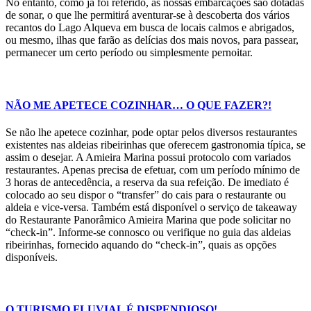
No entanto, como já foi referido, as nossas embarcações são dotadas
de sonar, o que lhe permitirá aventurar-se à descoberta dos vários
recantos do Lago Alqueva em busca de locais calmos e abrigados,
ou mesmo, ilhas que farão as delícias dos mais novos, para passear,
permanecer um certo período ou simplesmente pernoitar.
NÃO ME APETECE COZINHAR… O QUE FAZER?!
Se não lhe apetece cozinhar, pode optar pelos diversos restaurantes
existentes nas aldeias ribeirinhas que oferecem gastronomia típica, se
assim o desejar. A Amieira Marina possui protocolo com variados
restaurantes. Apenas precisa de efetuar, com um período mínimo de
3 horas de antecedência, a reserva da sua refeição. De imediato é
colocado ao seu dispor o “transfer” do cais para o restaurante ou
aldeia e vice-versa. Também está disponível o serviço de takeaway
do Restaurante Panorâmico Amieira Marina que pode solicitar no
“check-in”. Informe-se connosco ou verifique no guia das aldeias
ribeirinhas, fornecido aquando do “check-in”, quais as opções
disponíveis.
O TURISMO FLUVIAL É DISPENDIOSO!