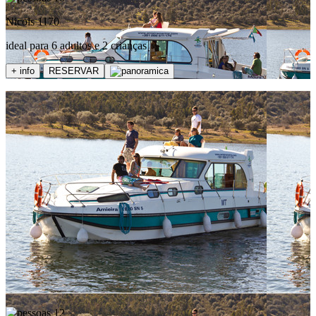
Nicols 1170
ideal para 6 adultos e 2 crianças
+ info
RESERVAR
12