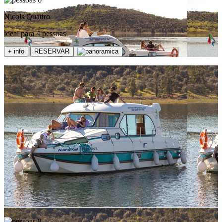
Nicols Quattro
ideal para 4 pessoas
+ info
RESERVAR
8