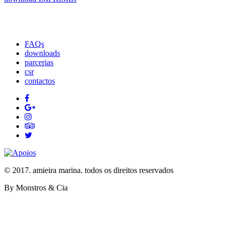
FAQs
downloads
parcerias
csr
contactos
© 2017. amieira marina. todos os direitos reservados
By Monstros & Cia