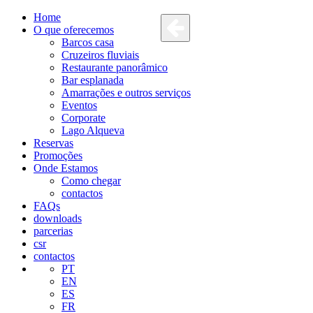
Home
O que oferecemos
Barcos casa
Cruzeiros fluviais
Restaurante panorâmico
Bar esplanada
Amarrações e outros serviços
Eventos
Corporate
Lago Alqueva
Reservas
Promoções
Onde Estamos
Como chegar
contactos
FAQs
downloads
parcerias
csr
contactos
PT
EN
ES
FR