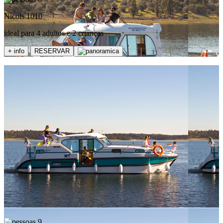
Nicols 1010
ideal para 4 adultos e 2 crianças
+ info
RESERVAR
9