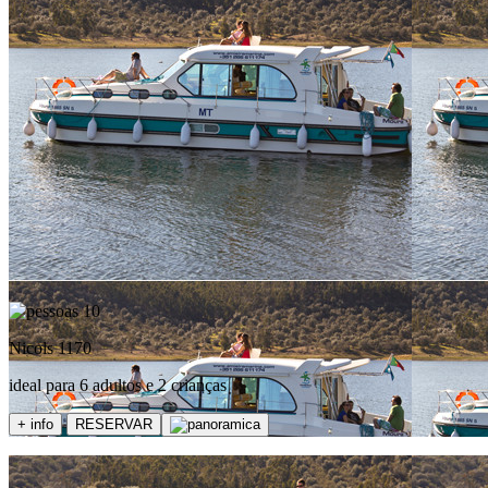
10
Nicols 1170
ideal para 6 adultos e 2 crianças
+ info
RESERVAR