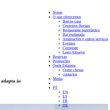
Home
O que oferecemos
Barcos casa
Cruzeiros fluviais
Restaurante panorâmico
Bar esplanada
Amarrações e outros serviços
Eventos
Corporate
Lago Alqueva
Reservas
Promoções
Onde Estamos
Como chegar
contactos
Media
 adapta às
PT
EN
ES
FR
DE