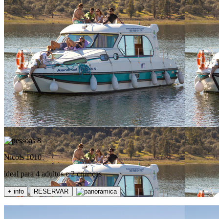
8
Nicols 1010
ideal para 4 adultos e 2 crianças
+ info
RESERVAR