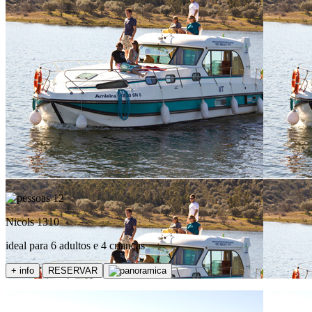
12
Nicols 1310
ideal para 6 adultos e 4 crianças
+ info
RESERVAR