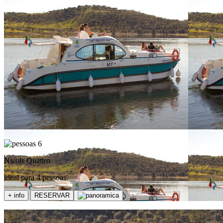
6
Nicols Quattro
ideal para 4 pessoas
+ info
RESERVAR