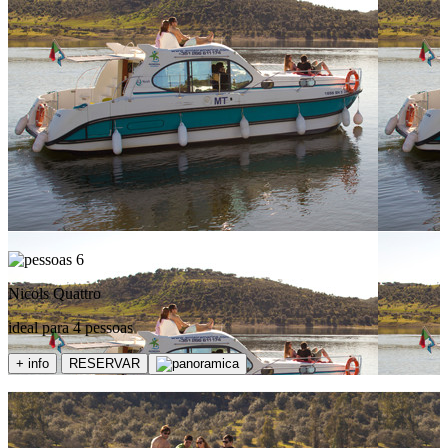
6
Nicols Quattro
ideal para 4 pessoas
+ info
RESERVAR