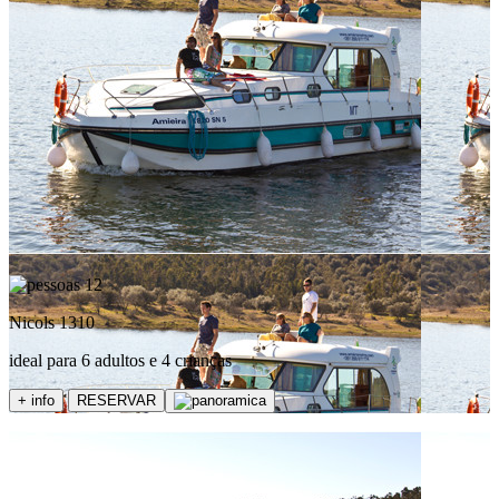
12
Nicols 1310
ideal para 6 adultos e 4 crianças
+ info
RESERVAR