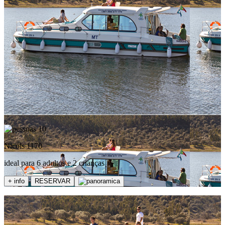
10
Nicols 1170
ideal para 6 adultos e 2 crianças
+ info
RESERVAR