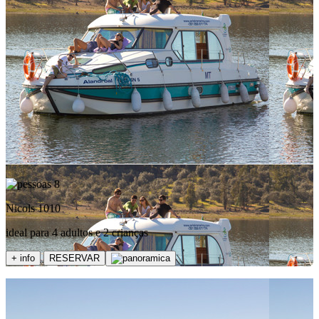
8
Nicols 1010
ideal para 4 adultos e 2 crianças
+ info
RESERVAR