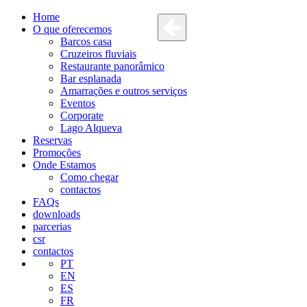
Home
O que oferecemos
Barcos casa
Cruzeiros fluviais
Restaurante panorâmico
Bar esplanada
Amarrações e outros serviços
Eventos
Corporate
Lago Alqueva
Reservas
Promoções
Onde Estamos
Como chegar
contactos
FAQs
downloads
parcerias
csr
contactos
PT
EN
ES
FR