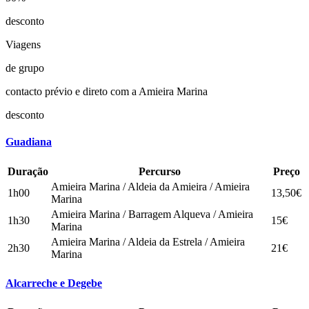
desconto
Viagens
de grupo
contacto prévio e direto com a Amieira Marina
desconto
Guadiana
Duração
Percurso
Preço
Amieira Marina / Aldeia da Amieira / Amieira
1h00
13,50€
Marina
Amieira Marina / Barragem Alqueva / Amieira
1h30
15€
Marina
Amieira Marina / Aldeia da Estrela / Amieira
2h30
21€
Marina
Alcarreche e Degebe