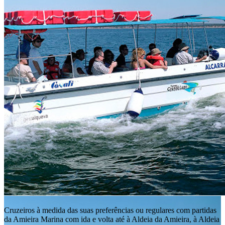
Cruzeiros à medida das suas preferências ou regulares com partidas
da Amieira Marina com ida e volta até à Aldeia da Amieira, à Aldeia