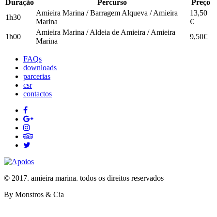
Duração
Percurso
Preço
Amieira Marina / Barragem Alqueva / Amieira
13,50
1h30
Marina
€
Amieira Marina / Aldeia de Amieira / Amieira
1h00
9,50€
Marina
FAQs
downloads
parcerias
csr
contactos
© 2017. amieira marina. todos os direitos reservados
By Monstros & Cia