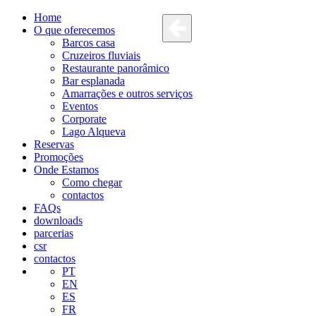
Home
O que oferecemos
Barcos casa
Cruzeiros fluviais
Restaurante panorâmico
Bar esplanada
Amarrações e outros serviços
Eventos
Corporate
Lago Alqueva
Reservas
Promoções
Onde Estamos
Como chegar
contactos
FAQs
downloads
parcerias
csr
contactos
PT
EN
ES
FR