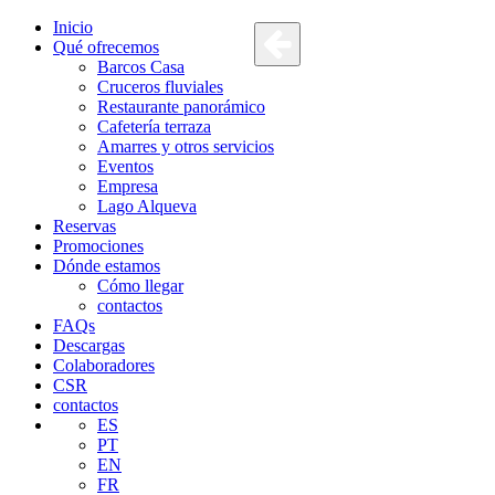
Inicio
Qué ofrecemos
Barcos Casa
Cruceros fluviales
Restaurante panorámico
Cafetería terraza
Amarres y otros servicios
Eventos
Empresa
Lago Alqueva
Reservas
Promociones
Dónde estamos
Cómo llegar
contactos
FAQs
Descargas
Colaboradores
CSR
contactos
ES
PT
EN
FR