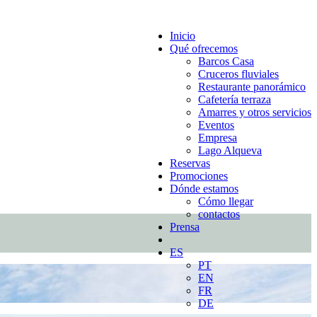
Inicio
Qué ofrecemos
Barcos Casa
Cruceros fluviales
Restaurante panorámico
Cafetería terraza
Amarres y otros servicios
Eventos
Empresa
Lago Alqueva
Reservas
Promociones
Dónde estamos
Cómo llegar
contactos
Prensa
ES
PT
EN
FR
DE