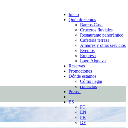
Inicio
Qué ofrecemos
Barcos Casa
Cruceros fluviales
Restaurante panorámico
Cafetería terraza
Amarres y otros servicios
Eventos
Empresa
Lago Alqueva
Reservas
Promociones
Dónde estamos
Cómo llegar
contactos
Prensa
ES
PT
EN
FR
DE