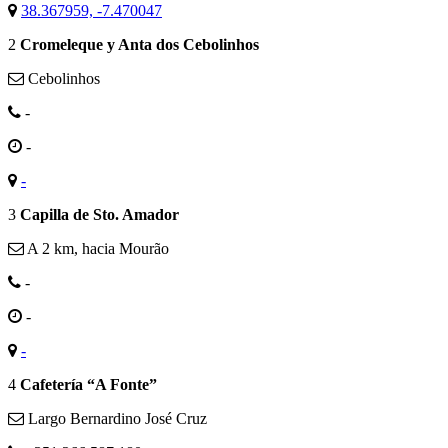
38.367959, -7.470047
2
Cromeleque y Anta dos Cebolinhos
Cebolinhos
-
-
-
3
Capilla de Sto. Amador
A 2 km, hacia Mourão
-
-
-
4
Cafetería “A Fonte”
Largo Bernardino José Cruz