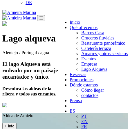
DE
Inicio
Qué ofrecemos
Barcos Casa
Lago alqueva
Cruceros fluviales
Restaurante panorámico
Cafetería terraza
Alentejo / Portugal / agua
Amarres y otros servicios
Eventos
El lago Alqueva está
Empresa
Lago Alqueva
rodeado por un paisaje
Reservas
encantador y único.
Promociones
Dónde estamos
Descubra las aldeas de la
Cómo llegar
ribera y todos sus encantos.
contactos
Prensa
ES
Aldea de Amieira
PT
EN
+ info
FR