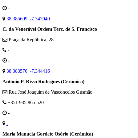
-
38.385609, -7.347040
C. da Venerável Ordem Terc. de S. Francisco
Praça da República, 28
-
-
38.383576, -7.344416
António P. Risso Rodrigues (Cerámica)
Rua José Joaquim de Vasconcelos Gusmão
+351 935 865 520
-
-
Maria Manuela Gordete Osório (Cerámica)