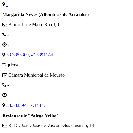
-
Margarida Neves (Alfombras de Arraiolos)
Bairro 1º de Maio, Rua J, 1
-
-
38.3853309, -7.3391144
Tapices
Câmara Municipal de Mourão
-
-
38.383394, -7.343771
Restaurante “Adega Velha”
R. Dr. Joaq. José de Vasconcelos Gusmão, 13