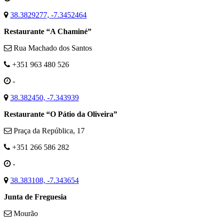
38.3829277, -7.3452464
Restaurante “A Chaminé”
Rua Machado dos Santos
+351 963 480 526
-
38.382450, -7.343939
Restaurante “O Pátio da Oliveira”
Praça da República, 17
+351 266 586 282
-
38.383108, -7.343654
Junta de Freguesia
Mourão