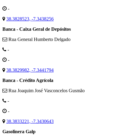
-
38.3828523, -7.3438256
Banca - Caixa Geral de Depósitos
Rua General Humberto Delgado
-
-
38.3829982, -7.3441794
Banca - Crédito Agrícola
Rua Joaquim José Vasconcelos Gusmão
-
-
38.3833221, -7.3430643
Gasolinera Galp