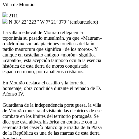
Villa de Mourão
2111
N 38º 22’ 223’’ W 7º 21’ 379’’ (embarcadero)
La villa medieval de Mourão refleja en la
toponimia su pasado musulmán, ya que «Mauram»
o «Morón» son adaptaciones fonéticas del latín
tardío maurorum que significa «de los moros». Y
aunque en castellano antiguo «morón» significa
«caballo», esta acepción tampoco oculta la esencia
histórica de esta tierra de moros conquistada,
espada en mano, por caballeros cristianos.
En Mourão destaca el castillo y la torre del
homenaje, obra concluida durante el reinado de D.
Afonso IV.
Guardiana de la independencia portuguesa, la villa
de Mourão muestra al visitante las cicatrices de ese
combate en los límites del territorio portugués. Se
dice que esta altivez histórica en contraste con la
serenidad del caserío blanco que irradia de la Plaza
de la República es una de las marcas de esta tierra
fronteriza.