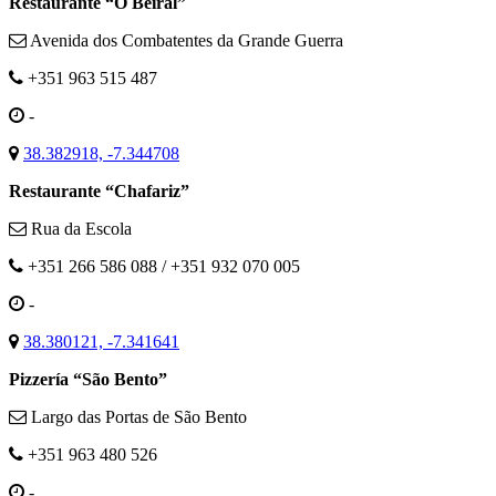
Restaurante “O Beiral”
Avenida dos Combatentes da Grande Guerra
+351 963 515 487
-
38.382918, -7.344708
Restaurante “Chafariz”
Rua da Escola
+351 266 586 088 / +351 932 070 005
-
38.380121, -7.341641
Pizzería “São Bento”
Largo das Portas de São Bento
+351 963 480 526
-