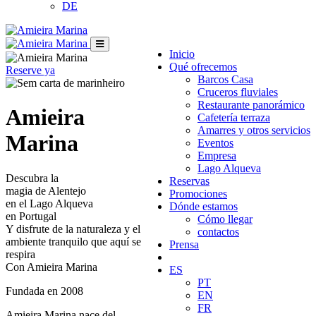
DE
Inicio
Qué ofrecemos
Reserve ya
Barcos Casa
Cruceros fluviales
Restaurante panorámico
Amieira
Cafetería terraza
Amarres y otros servicios
Marina
Eventos
Empresa
Lago Alqueva
Descubra la
Reservas
magia de Alentejo
Promociones
en el Lago Alqueva
Dónde estamos
en Portugal
Cómo llegar
Y disfrute de la naturaleza y el
contactos
ambiente tranquilo que aquí se
Prensa
respira
Con Amieira Marina
ES
PT
Fundada en 2008
EN
FR
Amieira Marina nace del