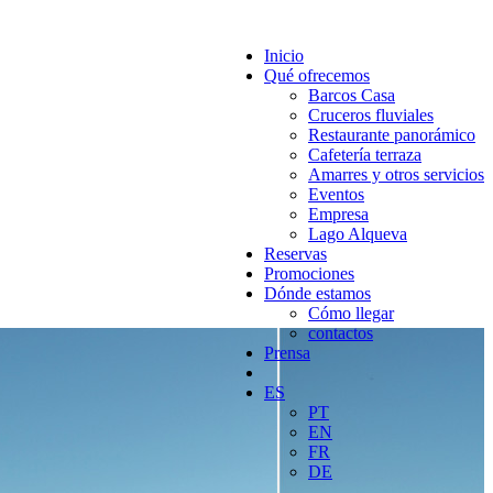
Inicio
Qué ofrecemos
Barcos Casa
Cruceros fluviales
Restaurante panorámico
Cafetería terraza
Amarres y otros servicios
Eventos
Empresa
Lago Alqueva
Reservas
Promociones
Dónde estamos
Cómo llegar
contactos
Prensa
ES
PT
EN
FR
DE