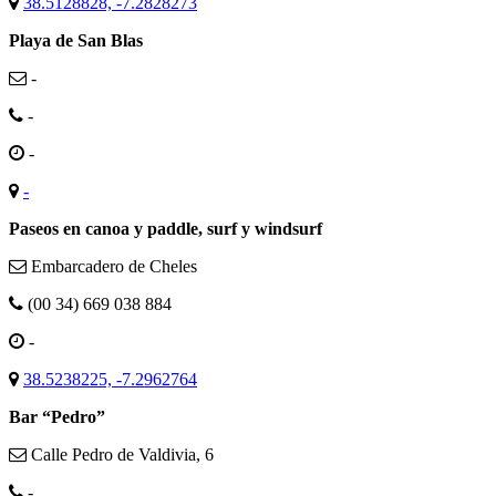
38.5128828, -7.2828273
Playa de San Blas
-
-
-
-
Paseos en canoa y paddle, surf y windsurf
Embarcadero de Cheles
(00 34) 669 038 884
-
38.5238225, -7.2962764
Bar “Pedro”
Calle Pedro de Valdivia, 6
-