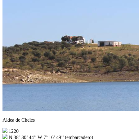
Aldea de Cheles
1220
N 38º 30’ 44’’ W 7º 16’ 49’’ (embarcadero)