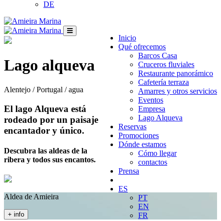
DE
Inicio
Qué ofrecemos
Barcos Casa
Lago alqueva
Cruceros fluviales
Restaurante panorámico
Cafetería terraza
Alentejo / Portugal / agua
Amarres y otros servicios
Eventos
El lago Alqueva está
Empresa
Lago Alqueva
rodeado por un paisaje
Reservas
encantador y único.
Promociones
Dónde estamos
Descubra las aldeas de la
Cómo llegar
ribera y todos sus encantos.
contactos
Prensa
ES
Aldea de Amieira
PT
EN
+ info
FR