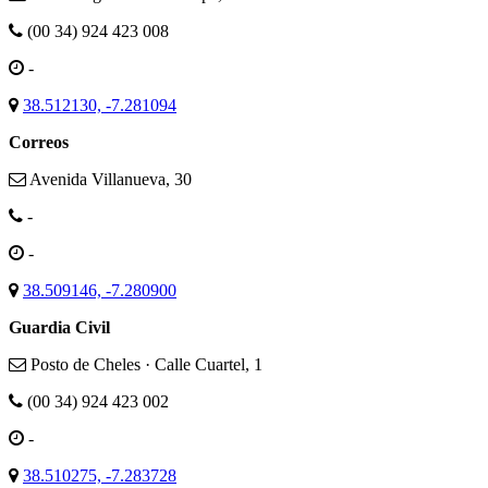
(00 34) 924 423 008
-
38.512130, -7.281094
Correos
Avenida Villanueva, 30
-
-
38.509146, -7.280900
Guardia Civil
Posto de Cheles · Calle Cuartel, 1
(00 34) 924 423 002
-
38.510275, -7.283728