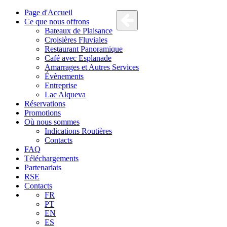
Page d'Accueil
Ce que nous offrons
Bateaux de Plaisance
Croisières Fluviales
Restaurant Panoramique
Café avec Esplanade
Amarrages et Autres Services
Évènements
Entreprise
Lac Alqueva
Réservations
Promotions
Où nous sommes
Indications Routières
Contacts
FAQ
Téléchargements
Partenariats
RSE
Contacts
FR
PT
EN
ES