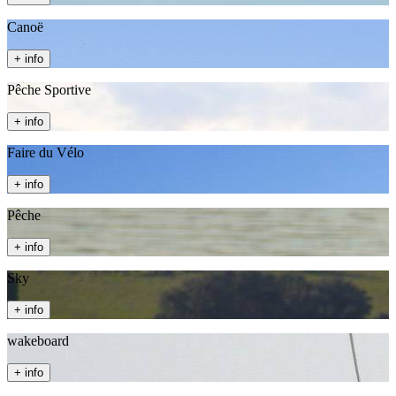
Canoë
+ info
Pêche Sportive
+ info
Faire du Vélo
+ info
Pêche
+ info
Sky
+ info
wakeboard
+ info