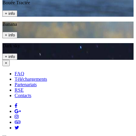
Bouée Tractée
+ info
Banana
+ info
Dark sky
+ info
×
FAQ
Téléchargements
Partenariats
RSE
Contacts