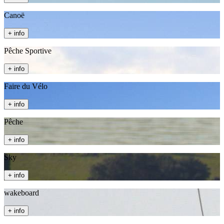
Canoë
+ info
Pêche Sportive
+ info
Faire du Vélo
+ info
Pêche
+ info
Sky
+ info
wakeboard
+ info