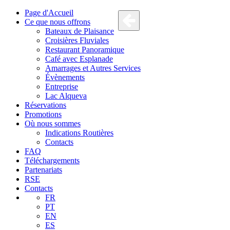
Page d'Accueil
Ce que nous offrons
Bateaux de Plaisance
Croisières Fluviales
Restaurant Panoramique
Café avec Esplanade
Amarrages et Autres Services
Évènements
Entreprise
Lac Alqueva
Réservations
Promotions
Où nous sommes
Indications Routières
Contacts
FAQ
Téléchargements
Partenariats
RSE
Contacts
FR
PT
EN
ES