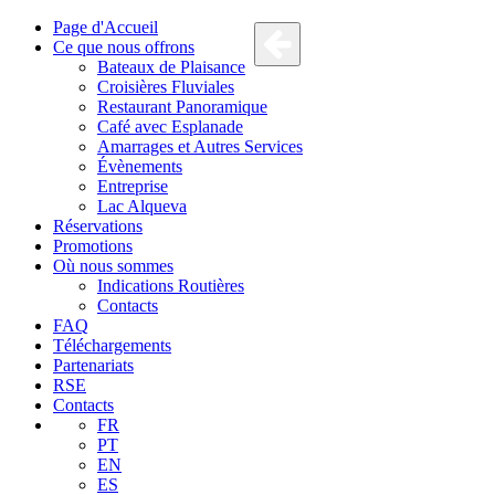
Page d'Accueil
Ce que nous offrons
Bateaux de Plaisance
Croisières Fluviales
Restaurant Panoramique
Café avec Esplanade
Amarrages et Autres Services
Évènements
Entreprise
Lac Alqueva
Réservations
Promotions
Où nous sommes
Indications Routières
Contacts
FAQ
Téléchargements
Partenariats
RSE
Contacts
FR
PT
EN
ES