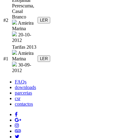
Enojantar
Perescuma,
Casal
Branco
#2
LER
Amieira
Marina
20-10-
2012
Tarifas 2013
Amieira
#1
Marina
LER
30-09-
2012
FAQs
downloads
parcerias
csr
contactos