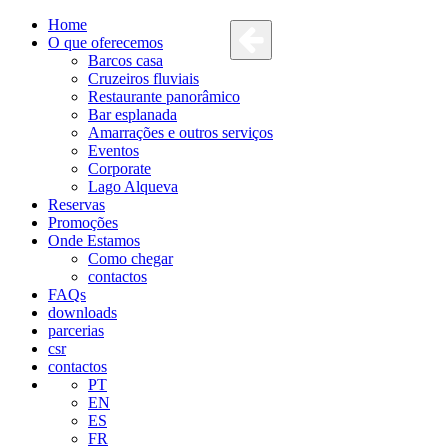
Home
O que oferecemos
Barcos casa
Cruzeiros fluviais
Restaurante panorâmico
Bar esplanada
Amarrações e outros serviços
Eventos
Corporate
Lago Alqueva
Reservas
Promoções
Onde Estamos
Como chegar
contactos
FAQs
downloads
parcerias
csr
contactos
PT
EN
ES
FR