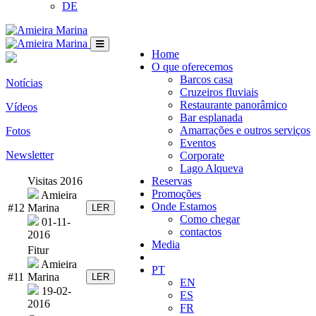
DE
Home
O que oferecemos
Barcos casa
Notícias
Cruzeiros fluviais
Restaurante panorâmico
Vídeos
Bar esplanada
Amarrações e outros serviços
Fotos
Eventos
Newsletter
Corporate
Lago Alqueva
Visitas 2016
Reservas
Promoções
Amieira
Onde Estamos
#12
Marina
LER
Como chegar
01-11-
contactos
2016
Media
Fitur
Amieira
PT
#11
Marina
LER
EN
19-02-
ES
2016
FR