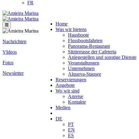
FR
Home
Was wir bietens
Hausboote
Flussbootsfahrten
Nachrichten
Panorama-Restaurant
Sitzterrasse der Cafeteria
VIdeos
Anlegestellen und sonstige Dienste
Fotos
Veranstaltungen
Unternehmen
Newsletter
Alqueva-Stausee
Reservierungen
Angebote
Wo wir sind
Anreise
Kontakte
Medien
DE
PT
EN
ES