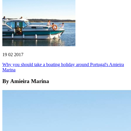
19 02 2017
Why you should take a boating holiday around Portugal's Amieira
Marina
By
Amieira Marina