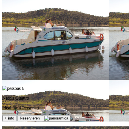
6
Nicols Quattro
Ideal für 4 Personen
+ info
Reservieren