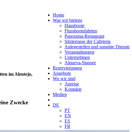
Home
Was wir bietens
Hausboote
Flussbootsfahrten
Panorama-Restaurant
Sitzterrasse der Cafeteria
Anlegestellen und sonstige Dienste
Veranstaltungen
Unternehmen
Alqueva-Stausee
Reservierungen
Angebote
ten im Alentejo,
Wo wir sind
Anreise
Kontakte
Medien
seine Zwecke
DE
PT
EN
ES
FR