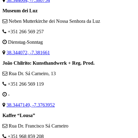
38.344064, -7.380754
Museum dei Luz
Neben Mutterkirche dei Nossa Senhora da Luz
+351 266 569 257
Dienstag-Sonntag
38.344072, -7.381661
João Chilrito: Kunsthandwerk + Reg. Prod.
Rua Dr. Sá Carneiro, 13
+351 266 569 119
-
38.3447149, -7.3763952
Kaffee “Lousa”
Rua Dr. Francisco Sá Carneiro
+351 968 859 208