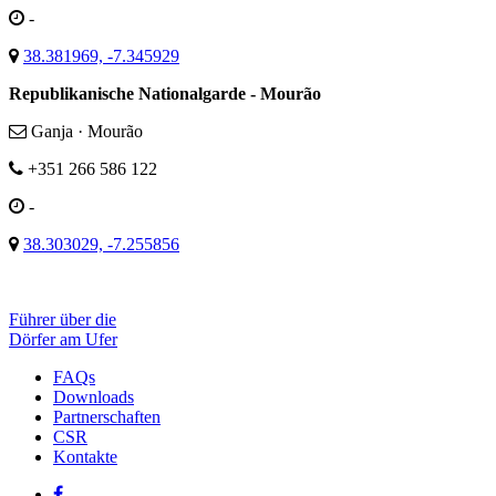
-
38.381969, -7.345929
Republikanische Nationalgarde - Mourão
Ganja · Mourão
+351 266 586 122
-
38.303029, -7.255856
Führer über die
Dörfer am Ufer
FAQs
Downloads
Partnerschaften
CSR
Kontakte