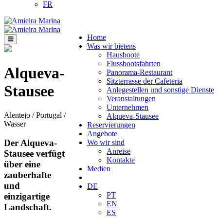
FR
Home
Was wir bietens
Hausboote
Flussbootsfahrten
Alqueva-
Panorama-Restaurant
Sitzterrasse der Cafeteria
Stausee
Anlegestellen und sonstige Dienste
Veranstaltungen
Unternehmen
Alentejo / Portugal /
Alqueva-Stausee
Wasser
Reservierungen
Angebote
Der Alqueva-
Wo wir sind
Anreise
Stausee verfügt
Kontakte
über eine
Medien
zauberhafte
und
DE
PT
einzigartige
EN
Landschaft.
ES