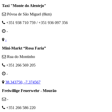
Taxi "Monte do Alentejo"
Póvoa de São Miguel (8km)
+351 938 710 759 / +351 936 097 356
-
-
Mini-Markt “Rosa Faria”
Rua do Montinho
+351 266 569 205
-
38.343750, -7.374567
Freiwillige Feuerwehr - Mourão
-
+351 266 586 220