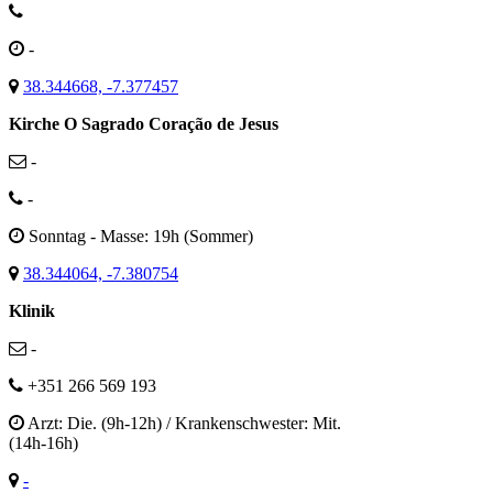
-
38.344668, -7.377457
Kirche O Sagrado Coração de Jesus
-
-
Sonntag - Masse: 19h (Sommer)
38.344064, -7.380754
Klinik
-
+351 266 569 193
Arzt: Die. (9h-12h) / Krankenschwester: Mit.
(14h-16h)
-