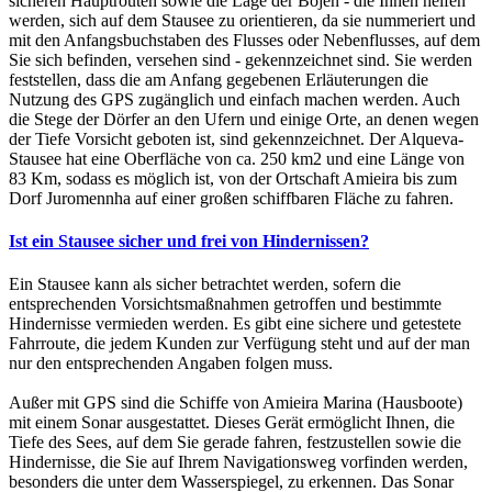
sicheren Hauptrouten sowie die Lage der Bojen - die Ihnen helfen
werden, sich auf dem Stausee zu orientieren, da sie nummeriert und
mit den Anfangsbuchstaben des Flusses oder Nebenflusses, auf dem
Sie sich befinden, versehen sind - gekennzeichnet sind. Sie werden
feststellen, dass die am Anfang gegebenen Erläuterungen die
Nutzung des GPS zugänglich und einfach machen werden. Auch
die Stege der Dörfer an den Ufern und einige Orte, an denen wegen
der Tiefe Vorsicht geboten ist, sind gekennzeichnet. Der Alqueva-
Stausee hat eine Oberfläche von ca. 250 km2 und eine Länge von
83 Km, sodass es möglich ist, von der Ortschaft Amieira bis zum
Dorf Juromennha auf einer großen schiffbaren Fläche zu fahren.
Ist ein Stausee sicher und frei von Hindernissen?
Ein Stausee kann als sicher betrachtet werden, sofern die
entsprechenden Vorsichtsmaßnahmen getroffen und bestimmte
Hindernisse vermieden werden. Es gibt eine sichere und getestete
Fahrroute, die jedem Kunden zur Verfügung steht und auf der man
nur den entsprechenden Angaben folgen muss.
Außer mit GPS sind die Schiffe von Amieira Marina (Hausboote)
mit einem Sonar ausgestattet. Dieses Gerät ermöglicht Ihnen, die
Tiefe des Sees, auf dem Sie gerade fahren, festzustellen sowie die
Hindernisse, die Sie auf Ihrem Navigationsweg vorfinden werden,
besonders die unter dem Wasserspiegel, zu erkennen. Das Sonar