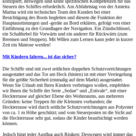
konzipiert, deswegen sind keine spezifischen Kompetenzen für das
Steuern des Schiffes erforderlich. Am Abfahrtstag von der Amieira
Marina wird ein technisches Team den Kunden bei einer
Besichtigung des Boots begleiten und diesem die Funktion der
Hauptausrüstungen und -geräte an Bord erklären, gefolgt von einer
Einführung zu den Grundlagen der Navigation. Ein Zündschlüssel,
ein Schalthebel für Vorwärts und ein anderer für Rückwärts (zum
Bremsen und Stoppen). Mit Willen zum Lernen kann jeder in kurzer
Zeit ein Matrose werden!
Mit Kindern fahren... ist das sicher?
Die Schiffe sind mit zwei seitlichen doppelten Schutzvorrichtungen
ausgestattet und das Tor am Heck (hinten) ist mit einer Verriegelung
für die größte Sicherheit (einmalig auf dem Markt) ausgestattet.
Wenn Sie Urlaub mit Ihren Kindern verbringen wollen, empfehlen
wir Ihnen die Schiffe der Serie „Sedan“ und „Estivale“, mit einer
Heckterrasse auf gleicher Ebene des Wohnraums, aus mehreren
Gründen: keine Treppen für die Kleinsten vorhanden; die
Heckterrasse wird durch seitliche Schutzvorrichtungen aus Polyester
von ca. 1 m Höhe geschützt; und vom Steuerposten ist die Sicht auf
die Heckterrasse sehr gut, sodass die Kinder beaufsichtigt werden
können.
Jedoch birgt jeder Ausflug auch Risiken: Deswegen wird immer das