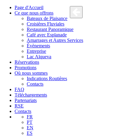
Page d'Accueil
Ce que nous offrons
Bateaux de Plaisance
Croisières Fluviales
Restaurant Panoramique
Café avec Esplanade
Amarrages et Autres Services
Évènements
Entreprise
Lac Alqueva
Réservations
Promotions
Où nous sommes
Indications Routières
Contacts
FAQ
Téléchargements
Partenariats
RSE
Contacts
FR
PT
EN
ES