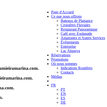
Page d'Accueil
Ce que nous offrons
Bateaux de Plaisance
Croisières Fluviales
Restaurant Panoramique
Café avec Esplanade
Amarrages et Autres Services
Évènements
Entreprise
Lac Alqueva
Réservations
Promotions
Où nous sommes
@amieiramarina.com.
Indications Routières
Contacts
Médias
mieiramarina.com.
FR
ina.com.
PT
EN
m.
ES
DE