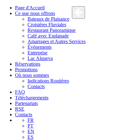
Page d'Accueil
Ce que nous offrons
Bateaux de Plaisance
Croisières Fluviales
Restaurant Panoramique
Café avec Esplanade
Amarrages et Autres Services
Évènements
Entreprise
Lac Alqueva
Réservations
Promotions
Où nous sommes
Indications Routières
Contacts
FAQ
Téléchargements
Partenariats
RSE
Contacts
FR
PT
EN
ES