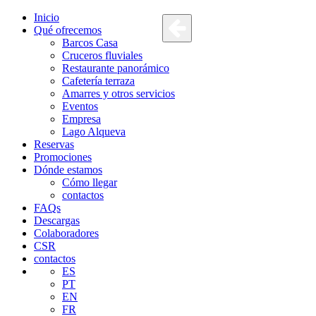
Inicio
Qué ofrecemos
Barcos Casa
Cruceros fluviales
Restaurante panorámico
Cafetería terraza
Amarres y otros servicios
Eventos
Empresa
Lago Alqueva
Reservas
Promociones
Dónde estamos
Cómo llegar
contactos
FAQs
Descargas
Colaboradores
CSR
contactos
ES
PT
EN
FR