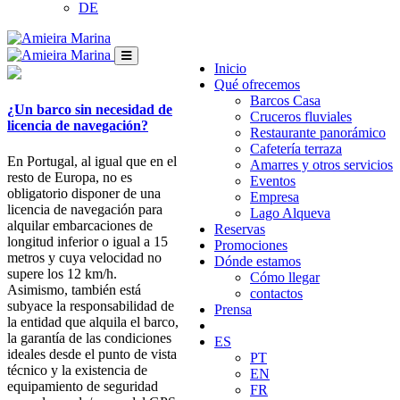
DE
Inicio
Qué ofrecemos
Barcos Casa
¿Un barco sin necesidad de
Cruceros fluviales
licencia de navegación?
Restaurante panorámico
Cafetería terraza
En Portugal, al igual que en el
Amarres y otros servicios
resto de Europa, no es
Eventos
obligatorio disponer de una
Empresa
licencia de navegación para
Lago Alqueva
alquilar embarcaciones de
Reservas
longitud inferior o igual a 15
Promociones
metros y cuya velocidad no
Dónde estamos
supere los 12 km/h.
Cómo llegar
Asimismo, también está
contactos
subyace la responsabilidad de
Prensa
la entidad que alquila el barco,
la garantía de las condiciones
ES
ideales desde el punto de vista
PT
técnico y la existencia de
EN
equipamiento de seguridad
FR