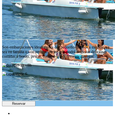
Son embarcaciones ideales para dar pequeños paseos a medida, ya
sea en familia o con amigos, en los que podrá degustar deliciosas
comidas a bordo, pescar, bañarse o simplemente navegar.
1h - 8h
6
Reservar