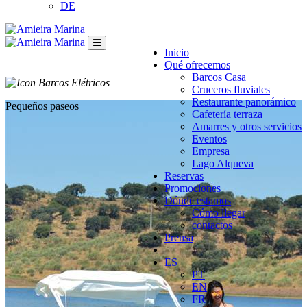
DE
Inicio
Qué ofrecemos
Barcos Casa
Cruceros fluviales
Restaurante panorámico
Pequeños paseos
Cafetería terraza
Amarres y otros servicios
Eventos
Empresa
Lago Alqueva
Reservas
Promociones
Dónde estamos
Cómo llegar
contactos
Prensa
ES
PT
EN
FR