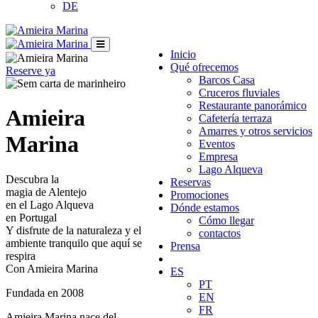
DE
Inicio
Qué ofrecemos
Reserve ya
Barcos Casa
Cruceros fluviales
Restaurante panorámico
Amieira
Cafetería terraza
Amarres y otros servicios
Marina
Eventos
Empresa
Lago Alqueva
Descubra la
Reservas
magia de Alentejo
Promociones
en el Lago Alqueva
Dónde estamos
en Portugal
Cómo llegar
Y disfrute de la naturaleza y el
contactos
ambiente tranquilo que aquí se
Prensa
respira
Con Amieira Marina
ES
PT
Fundada en 2008
EN
FR
Amieira Marina nace del