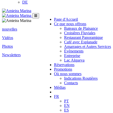
DE
Page d'Accueil
Ce que nous offrons
Bateaux de Plaisance
nouvelles
Croisières Fluviales
Restaurant Panoramique
Vidéos
Café avec Esplanade
Photos
Amarrages et Autres Services
Évènements
Newsletters
Entreprise
Lac Alqueva
Réservations
Promotions
Où nous sommes
Indications Routières
Contacts
Médias
FR
PT
EN
ES