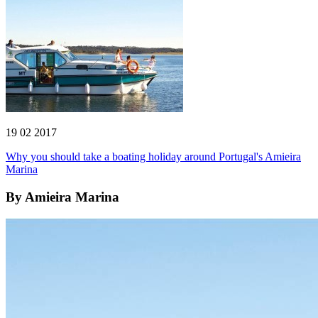
19 02 2017
Why you should take a boating holiday around Portugal's Amieira
Marina
By
Amieira Marina