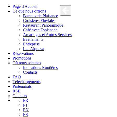
Page d'Accueil
Ce que nous offrons
Bateaux de Plaisance
Croisières Fluviales
Restaurant Panoramique
Café avec Esplanade
Amarrages et Autres Services
Évènements
Entreprise
Lac Alqueva
Réservations
Promotions
Où nous sommes
Indications Routières
Contacts
FAQ
Téléchargements
Partenariats
RSE
Contacts
FR
PT
EN
ES