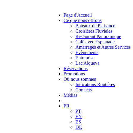
Page d'Accueil
Ce que nous offrons
Bateaux de Plaisance
Croisières Fluviales
Restaurant Panoramique
Café avec Esplanade
Amarrages et Autres Services
Évènements
Entreprise
Lac Alqueva
Réservations
Promotions
Où nous sommes
Indications Routières
Contacts
Médias
FR
PT
EN
ES
DE