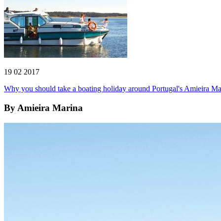
19 02 2017
Why you should take a boating holiday around Portugal's Amieira Ma
By
Amieira Marina