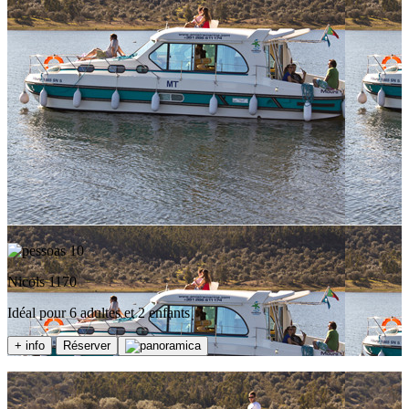
10
Nicols 1170
Idéal pour 6 adultes et 2 enfants
+ info
Réserver