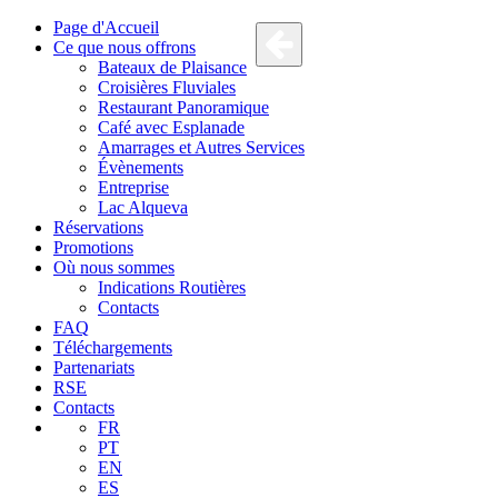
Page d'Accueil
Ce que nous offrons
Bateaux de Plaisance
Croisières Fluviales
Restaurant Panoramique
Café avec Esplanade
Amarrages et Autres Services
Évènements
Entreprise
Lac Alqueva
Réservations
Promotions
Où nous sommes
Indications Routières
Contacts
FAQ
Téléchargements
Partenariats
RSE
Contacts
FR
PT
EN
ES