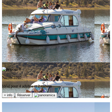
8
Nicols 1010
Idéal pour 4 adultes et 2 enfants
+ info
Réserver