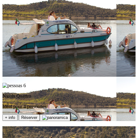
6
Nicols Quattro
Idéal pour 4 personnes
+ info
Réserver