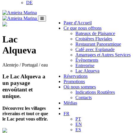
DE
Page d'Accueil
Ce que nous offrons
Bateaux de Plaisance
Lac
Croisières Fluviales
Restaurant Panoramique
Alqueva
Café avec Esplanade
Amarrages et Autres Services
Évènements
Alentejo / Portugal / eau
Entreprise
Lac Alqueva
Le Lac Alqueva a
Réservations
Promotions
un paysage
Où nous sommes
envoûtant et
Indications Routières
unique.
Contacts
Médias
Découvrez les villages
riverains et tout ce que
FR
le Lac peut vous offrir.
PT
EN
ES