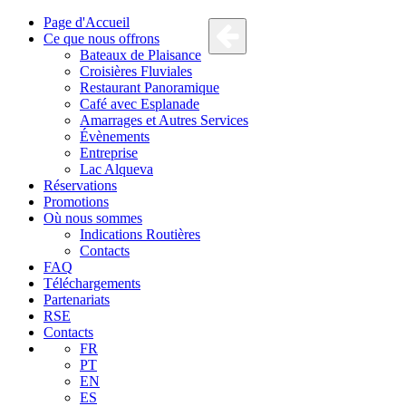
Page d'Accueil
Ce que nous offrons
Bateaux de Plaisance
Croisières Fluviales
Restaurant Panoramique
Café avec Esplanade
Amarrages et Autres Services
Évènements
Entreprise
Lac Alqueva
Réservations
Promotions
Où nous sommes
Indications Routières
Contacts
FAQ
Téléchargements
Partenariats
RSE
Contacts
FR
PT
EN
ES