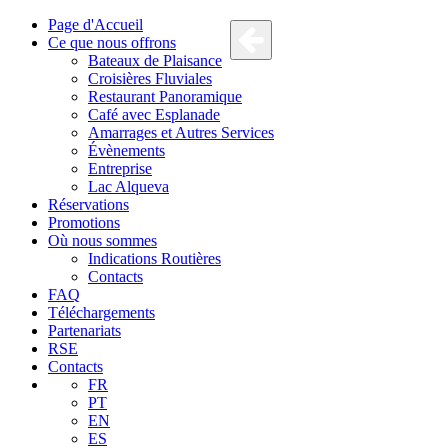
Page d'Accueil
Ce que nous offrons
Bateaux de Plaisance
Croisières Fluviales
Restaurant Panoramique
Café avec Esplanade
Amarrages et Autres Services
Évènements
Entreprise
Lac Alqueva
Réservations
Promotions
Où nous sommes
Indications Routières
Contacts
FAQ
Téléchargements
Partenariats
RSE
Contacts
FR
PT
EN
ES