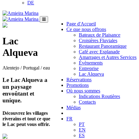
DE
Page d'Accueil
Ce que nous offrons
Bateaux de Plaisance
Lac
Croisières Fluviales
Restaurant Panoramique
Alqueva
Café avec Esplanade
Amarrages et Autres Services
Évènements
Alentejo / Portugal / eau
Entreprise
Lac Alqueva
Le Lac Alqueva a
Réservations
Promotions
un paysage
Où nous sommes
envoûtant et
Indications Routières
unique.
Contacts
Médias
Découvrez les villages
riverains et tout ce que
FR
le Lac peut vous offrir.
PT
EN
ES