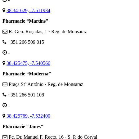
38.341629, -7.511934
Pharmacie “Martins”
R. Gen. Roçadas, 1 · Reg. de Monsaraz
+351 266 509 015
-
38.425475, -7.540566
Pharmacie “Moderna”
Praça Stº António · Reg. de Monsaraz
+351 266 501 108
-
38.425769, -7.532400
Pharmacie “Janes”
Pç. Dr. Manuel F. Recto, 16 · S. P. do Corval