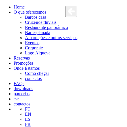
Home
O que oferecemos
Barcos casa
Cruzeiros fluviais
Restaurante panorâmico
Bar esplanada
Amarrações e outros serviços
Eventos
Corporate
Lago Alqueva
Reservas
Promoções
Onde Estamos
Como chegar
contactos
FAQs
downloads
parcerias
csr
contactos
PT
EN
ES
FR