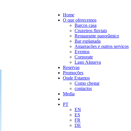
Home
O que oferecemos
Barcos casa
Cruzeiros fluviais
Restaurante panorâmico
Bar esplanada
Amarrações e outros serviços
Eventos
Corporate
Lago Alqueva
Reservas
Promoções
Onde Estamos
Como chegar
contactos
Media
PT
EN
ES
FR
DE