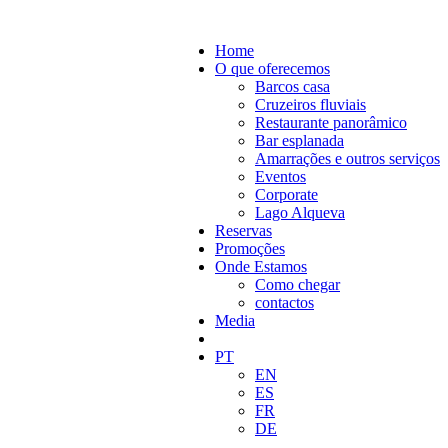
Home
O que oferecemos
Barcos casa
Cruzeiros fluviais
Restaurante panorâmico
Bar esplanada
Amarrações e outros serviços
Eventos
Corporate
Lago Alqueva
Reservas
Promoções
Onde Estamos
Como chegar
contactos
Media
PT
EN
ES
FR
DE