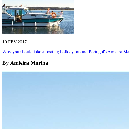
19.FEV.2017
Why you should take a boating holiday around Portugal's Amieira Ma
By
Amieira Marina