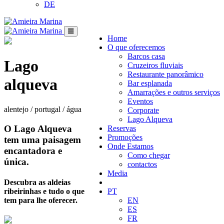
DE
Home
O que oferecemos
Barcos casa
Lago
Cruzeiros fluviais
Restaurante panorâmico
alqueva
Bar esplanada
Amarrações e outros serviços
Eventos
alentejo / portugal / água
Corporate
Lago Alqueva
O Lago Alqueva
Reservas
Promoções
tem uma paisagem
Onde Estamos
encantadora e
Como chegar
única.
contactos
Media
Descubra as aldeias
ribeirinhas e tudo o que
PT
tem para lhe oferecer.
EN
ES
FR