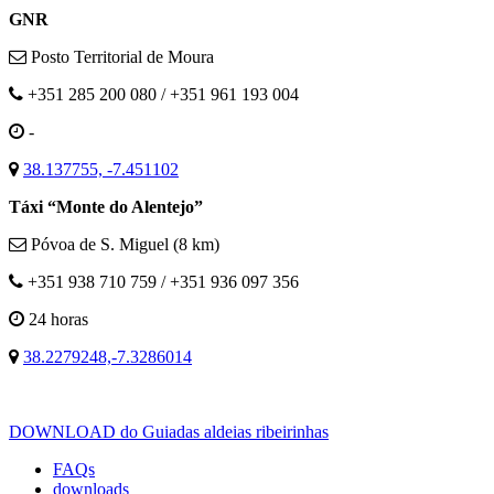
GNR
Posto Territorial de Moura
+351 285 200 080 / +351 961 193 004
-
38.137755, -7.451102
Táxi “Monte do Alentejo”
Póvoa de S. Miguel (8 km)
+351 938 710 759 / +351 936 097 356
24 horas
38.2279248,-7.3286014
DOWNLOAD do Guiadas aldeias ribeirinhas
FAQs
downloads