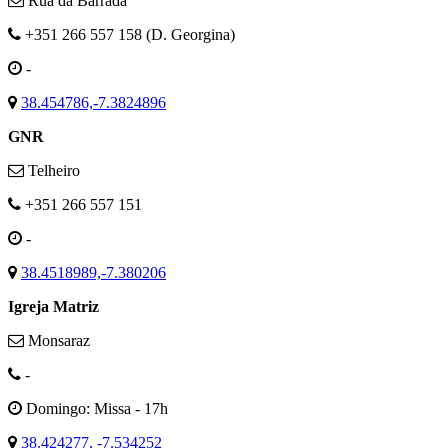
Rua da Barrada
+351 266 557 158 (D. Georgina)
-
38.454786,-7.3824896
GNR
Telheiro
+351 266 557 151
-
38.4518989,-7.380206
Igreja Matriz
Monsaraz
-
Domingo: Missa - 17h
38.424277, -7.534252