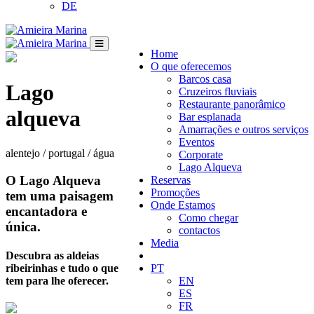
DE
Home
O que oferecemos
Barcos casa
Lago
Cruzeiros fluviais
Restaurante panorâmico
alqueva
Bar esplanada
Amarrações e outros serviços
Eventos
alentejo / portugal / água
Corporate
Lago Alqueva
O Lago Alqueva
Reservas
Promoções
tem uma paisagem
Onde Estamos
encantadora e
Como chegar
única.
contactos
Media
Descubra as aldeias
ribeirinhas e tudo o que
PT
tem para lhe oferecer.
EN
ES
FR