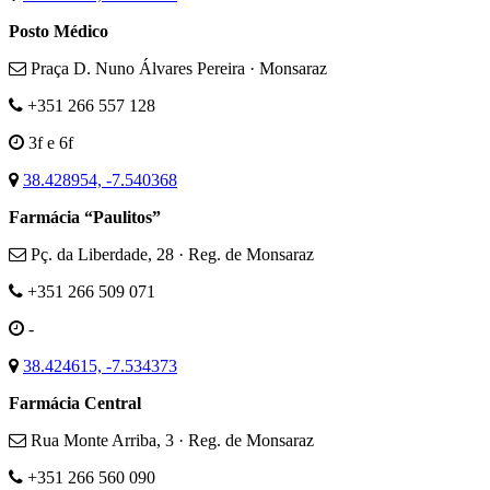
Posto Médico
Praça D. Nuno Álvares Pereira · Monsaraz
+351 266 557 128
3f e 6f
38.428954, -7.540368
Farmácia “Paulitos”
Pç. da Liberdade, 28 · Reg. de Monsaraz
+351 266 509 071
-
38.424615, -7.534373
Farmácia Central
Rua Monte Arriba, 3 · Reg. de Monsaraz
+351 266 560 090