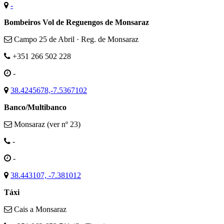
-
Bombeiros Vol de Reguengos de Monsaraz
Campo 25 de Abril · Reg. de Monsaraz
+351 266 502 228
-
38.4245678,-7.5367102
Banco/Multibanco
Monsaraz (ver nº 23)
-
-
38.443107, -7.381012
Táxi
Cais a Monsaraz