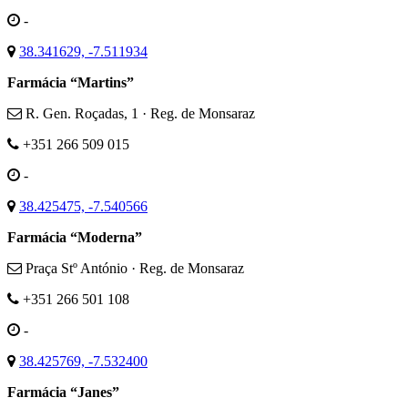
-
38.341629, -7.511934
Farmácia “Martins”
R. Gen. Roçadas, 1 · Reg. de Monsaraz
+351 266 509 015
-
38.425475, -7.540566
Farmácia “Moderna”
Praça Stº António · Reg. de Monsaraz
+351 266 501 108
-
38.425769, -7.532400
Farmácia “Janes”