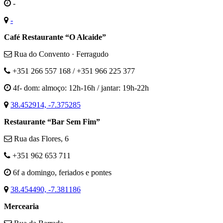
-
-
Café Restaurante “O Alcaide”
Rua do Convento · Ferragudo
+351 266 557 168 / +351 966 225 377
4f- dom: almoço: 12h-16h / jantar: 19h-22h
38.452914, -7.375285
Restaurante “Bar Sem Fim”
Rua das Flores, 6
+351 962 653 711
6f a domingo, feriados e pontes
38.454490, -7.381186
Mercearia