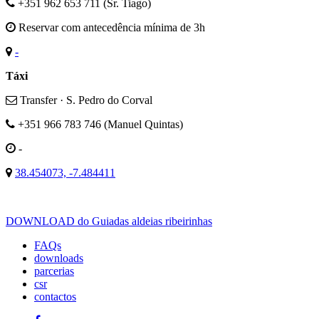
+351 962 653 711 (Sr. Tiago)
Reservar com antecedência mínima de 3h
-
Táxi
Transfer · S. Pedro do Corval
+351 966 783 746 (Manuel Quintas)
-
38.454073, -7.484411
DOWNLOAD do Guiadas aldeias ribeirinhas
FAQs
downloads
parcerias
csr
contactos