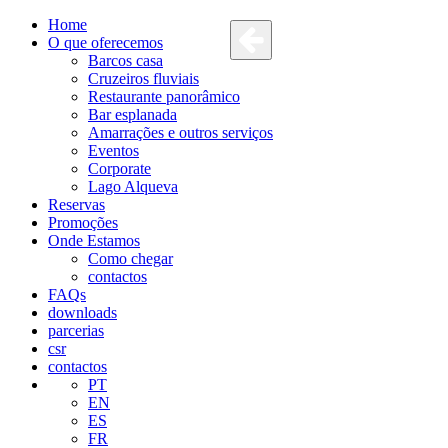
Home
O que oferecemos
Barcos casa
Cruzeiros fluviais
Restaurante panorâmico
Bar esplanada
Amarrações e outros serviços
Eventos
Corporate
Lago Alqueva
Reservas
Promoções
Onde Estamos
Como chegar
contactos
FAQs
downloads
parcerias
csr
contactos
PT
EN
ES
FR