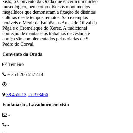
xisto, o Convento da Orada que encerra um núcleo
museológico, bem como diversos monumentos
megalíticos que demonstram a fixação de distintas
culturas desde tempos remotos. São exemplos
notáveis o Menir da Bulhôa, as Antas do Olival da
Pêga e o Cromeleque do Xerez. A tradicional
confeção de mantas e os trabalhos de cestaria e
cortiça são complementados pelas olarias de S.
Pedro do Corval.
Convento da Orada
Telheiro
+ 351 266 557 414
-
38.455213, -7.373466
Fontanário - Lavadouro em xisto
-
-