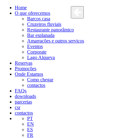
Home
O que oferecemos
Barcos casa
Cruzeiros fluviais
Restaurante panorâmico
Bar esplanada
Amarrações e outros serviços
Eventos
Corporate
Lago Alqueva
Reservas
Promoções
Onde Estamos
Como chegar
contactos
FAQs
downloads
parcerias
csr
contactos
PT
EN
ES
FR