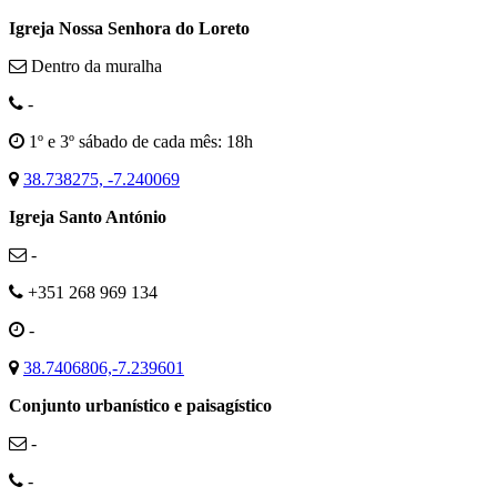
Igreja Nossa Senhora do Loreto
Dentro da muralha
-
1º e 3º sábado de cada mês: 18h
38.738275, -7.240069
Igreja Santo António
-
+351 268 969 134
-
38.7406806,-7.239601
Conjunto urbanístico e paisagístico
-
-