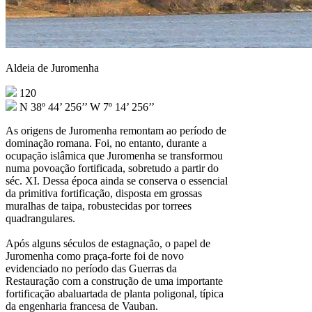
Aldeia de Juromenha
120
N 38º 44’ 256’’ W 7º 14’ 256’’
As origens de Juromenha remontam ao período de
dominação romana. Foi, no entanto, durante a
ocupação islâmica que Juromenha se transformou
numa povoação fortificada, sobretudo a partir do
séc. XI. Dessa época ainda se conserva o essencial
da primitiva fortificação, disposta em grossas
muralhas de taipa, robustecidas por torrees
quadrangulares.
Após alguns séculos de estagnação, o papel de
Juromenha como praça-forte foi de novo
evidenciado no período das Guerras da
Restauração com a construção de uma importante
fortificação abaluartada de planta poligonal, típica
da engenharia francesa de Vauban.