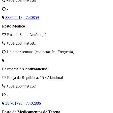
+351 268 449 163
-
38.695918, -7.40859
Posto Médico
Rua de Santo António, 2
+351 268 449 581
1 dia por semana (contactar Jta. Freguesia)
-
Farmácia “Alandroanense”
Praça da República, 15 · Alandroal
+351 268 449 157
-
38.701793, -7.402886
Posto de Medicamentos de Terena