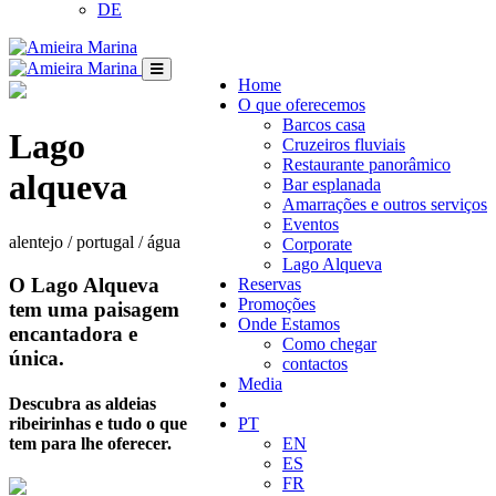
DE
Home
O que oferecemos
Barcos casa
Lago
Cruzeiros fluviais
Restaurante panorâmico
alqueva
Bar esplanada
Amarrações e outros serviços
Eventos
alentejo / portugal / água
Corporate
Lago Alqueva
O Lago Alqueva
Reservas
Promoções
tem uma paisagem
Onde Estamos
encantadora e
Como chegar
única.
contactos
Media
Descubra as aldeias
ribeirinhas e tudo o que
PT
tem para lhe oferecer.
EN
ES
FR