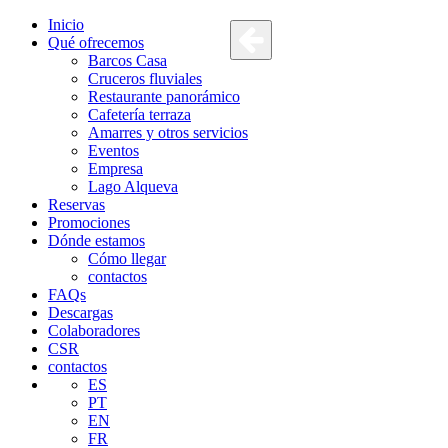
Inicio
Qué ofrecemos
Barcos Casa
Cruceros fluviales
Restaurante panorámico
Cafetería terraza
Amarres y otros servicios
Eventos
Empresa
Lago Alqueva
Reservas
Promociones
Dónde estamos
Cómo llegar
contactos
FAQs
Descargas
Colaboradores
CSR
contactos
ES
PT
EN
FR