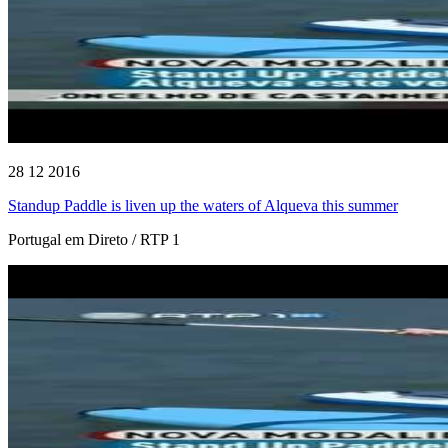
28 12 2016
Standup Paddle is liven up the waters of Alqueva this summer
Portugal em Direto / RTP 1