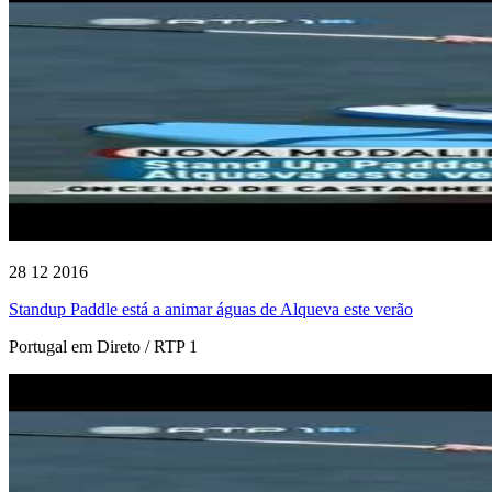
28 12 2016
Standup Paddle está a animar águas de Alqueva este verão
Portugal em Direto / RTP 1