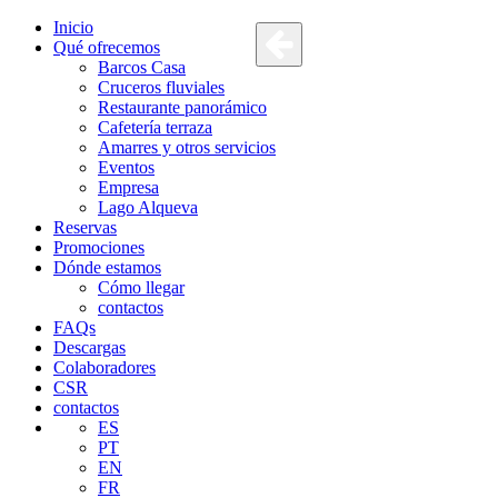
Inicio
Qué ofrecemos
Barcos Casa
Cruceros fluviales
Restaurante panorámico
Cafetería terraza
Amarres y otros servicios
Eventos
Empresa
Lago Alqueva
Reservas
Promociones
Dónde estamos
Cómo llegar
contactos
FAQs
Descargas
Colaboradores
CSR
contactos
ES
PT
EN
FR