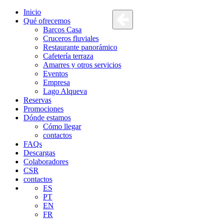
Inicio
Qué ofrecemos
Barcos Casa
Cruceros fluviales
Restaurante panorámico
Cafetería terraza
Amarres y otros servicios
Eventos
Empresa
Lago Alqueva
Reservas
Promociones
Dónde estamos
Cómo llegar
contactos
FAQs
Descargas
Colaboradores
CSR
contactos
ES
PT
EN
FR