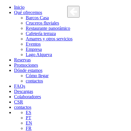
Inicio
Qué ofrecemos
Barcos Casa
Cruceros fluviales
Restaurante panorámico
Cafetería terraza
Amarres y otros servicios
Eventos
Empresa
Lago Alqueva
Reservas
Promociones
Dónde estamos
Cómo llegar
contactos
FAQs
Descargas
Colaboradores
CSR
contactos
ES
PT
EN
FR