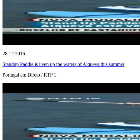
28 12 2016
Standup Paddle is liven up the waters of Alqueva this summer
Portugal em Direto / RTP 1