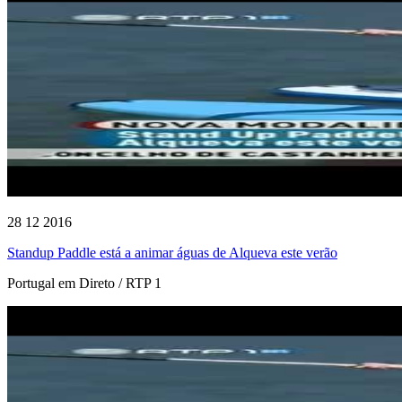
28 12 2016
Standup Paddle está a animar águas de Alqueva este verão
Portugal em Direto / RTP 1