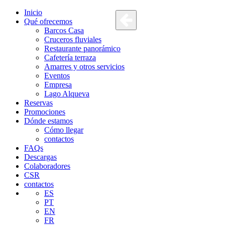
Inicio
Qué ofrecemos
Barcos Casa
Cruceros fluviales
Restaurante panorámico
Cafetería terraza
Amarres y otros servicios
Eventos
Empresa
Lago Alqueva
Reservas
Promociones
Dónde estamos
Cómo llegar
contactos
FAQs
Descargas
Colaboradores
CSR
contactos
ES
PT
EN
FR